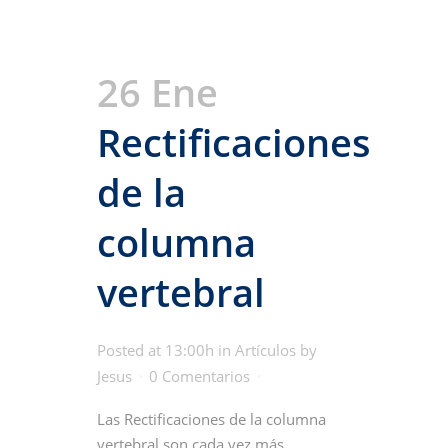
26 Ene
Rectificaciones
de la
columna
vertebral
Posted at 13:00h
in
Artículos
by
Jesus
0 Comentarios
Las Rectificaciones de la columna
vertebral son cada vez más